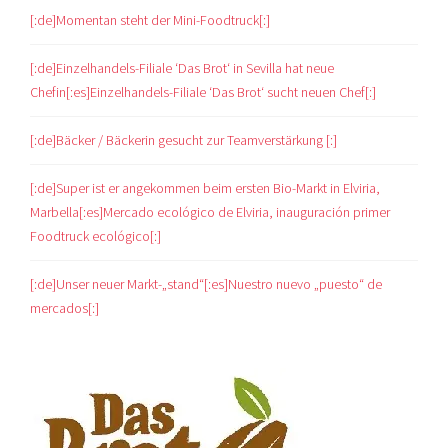
[:de]Momentan steht der Mini-Foodtruck[:]
[:de]Einzelhandels-Filiale ‘Das Brot‘ in Sevilla hat neue
Chefin[:es]Einzelhandels-Filiale ‘Das Brot‘ sucht neuen Chef[:]
[:de]Bäcker / Bäckerin gesucht zur Teamverstärkung [:]
[:de]Super ist er angekommen beim ersten Bio-Markt in Elviria,
Marbella[:es]Mercado ecológico de Elviria, inauguración primer
Foodtruck ecológico[:]
[:de]Unser neuer Markt-„stand“[:es]Nuestro nuevo „puesto“ de
mercados[:]