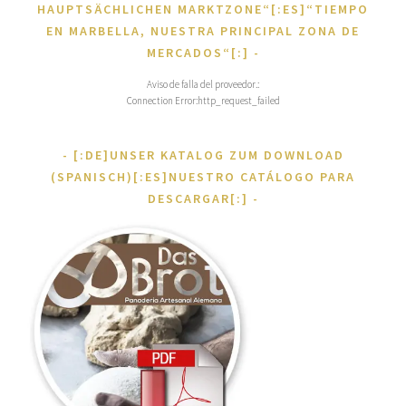
HAUPTSÄCHLICHEN MARKTZONE“[:ES]“TIEMPO
EN MARBELLA, NUESTRA PRINCIPAL ZONA DE
MERCADOS“[:]
Aviso de falla del proveedor.:
Connection Error:http_request_failed
[:DE]UNSER KATALOG ZUM DOWNLOAD
(SPANISCH)[:ES]NUESTRO CATÁLOGO PARA
DESCARGAR[:]