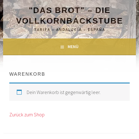
Springe
"DAS BROT" – DIE
zum
Inhalt
VOLLKORNBACKSTUBE
TARIFA – ANDALUCÍA – ESPAÑA
MENÜ
WARENKORB
Dein Warenkorb ist gegenwärtig leer.
Zurück zum Shop