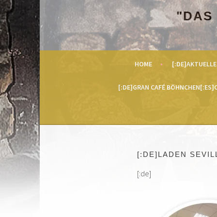
Springe
"DAS
zum
Inhalt
HOME
[:DE]AKTUELLE
[:DE]GRAN CAFÉ BÖHNCHEN[:ES]C
[:DE]LADEN SEVIL
[:de]