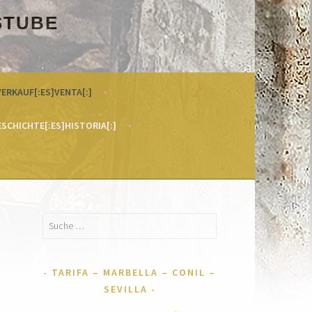
STUBE
VERKAUF[:ES]VENTA[:]
ESCHICHTE[:ES]HISTORIA[:]
Suche
nach:
TARIFA – MARBELLA – CONIL –
SEVILLA