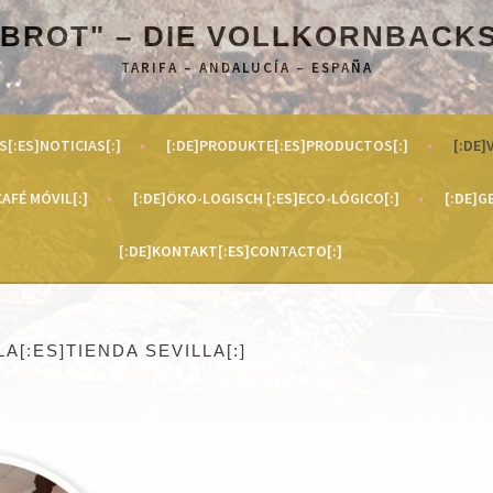
 BROT" – DIE VOLLKORNBACK
TARIFA – ANDALUCÍA – ESPAÑA
S[:ES]NOTICIAS[:]
[:DE]PRODUKTE[:ES]PRODUCTOS[:]
[:DE]
AFÉ MÓVIL[:]
[:DE]ÖKO-LOGISCH [:ES]ECO-LÓGICO[:]
[:DE]G
[:DE]KONTAKT[:ES]CONTACTO[:]
LA[:ES]TIENDA SEVILLA[:]