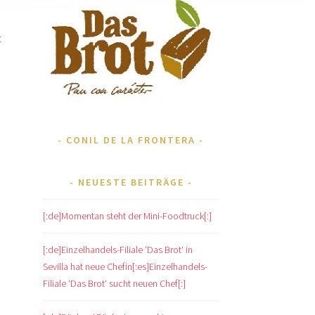
t
CONIL DE LA FRONTERA
NEUESTE BEITRÄGE
[:de]Momentan steht der Mini-Foodtruck[:]
[:de]Einzelhandels-Filiale ‘Das Brot‘ in
Sevilla hat neue Chefin[:es]Einzelhandels-
Filiale ‘Das Brot‘ sucht neuen Chef[:]