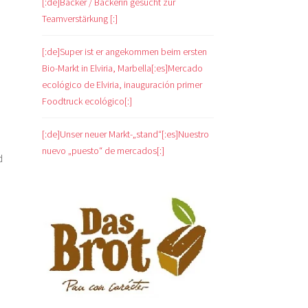
[:de]Bäcker / Bäckerin gesucht zur
Teamverstärkung [:]
[:de]Super ist er angekommen beim ersten
Bio-Markt in Elviria, Marbella[:es]Mercado
ecológico de Elviria, inauguración primer
Foodtruck ecológico[:]
[:de]Unser neuer Markt-„stand“[:es]Nuestro
nuevo „puesto“ de mercados[:]
d