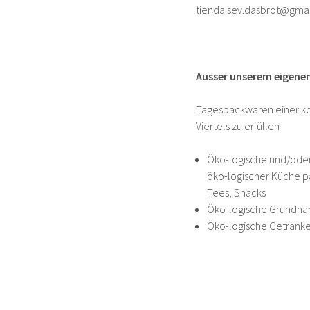
tienda.sev.dasbrot@gma
Ausser unserem eigenen
Tagesbackwaren einer ko
Viertels zu erfüllen
Öko-logische und/oder
öko-logischer Küche pa
Tees, Snacks
Öko-logische Grundnah
Öko-logische Getränke 