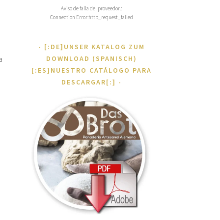
Aviso de falla del proveedor.:
Connection Error:http_request_failed
[:DE]UNSER KATALOG ZUM
DOWNLOAD (SPANISCH)
a
[:ES]NUESTRO CATÁLOGO PARA
DESCARGAR[:]