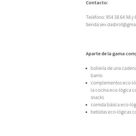
Contacto:
Teléfono: 954 38 64 98 y 
tienda.sev.dasbrot@gma
Aparte de la gama com
bollería de una caden
barrio
complementos eco-lógic
la cocina eco-lógica c
snacks
comida básica eco-lóg
bebidas eco-lógicas c