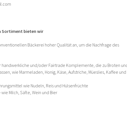
il.com
 Sortiment bieten wir
nventionellen Bäckerei hoher Qualität an, um die Nachfrage des
 handwerkliche und/oder Fairtrade Komplemente, die zu Broten un
ssen, wie Marmeladen, Honig, Käse, Aufstriche, Müeslies, Kaffee und
rungsmittel wie Nudeln, Reis und Hülsenfrüchte
wie Milch, Säfte, Wein und Bier