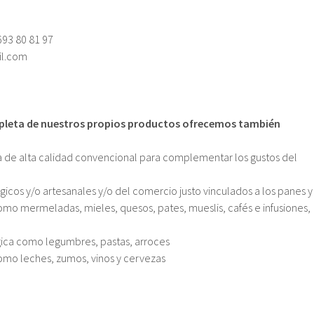
693 80 81 97
il.com
pleta de nuestros propios productos ofrecemos también
a de alta calidad convencional para complementar los gustos del
os y/o artesanales y/o del comercio justo vinculados a los panes y
omo mermeladas, mieles, quesos, pates, mueslis, cafés e infusiones,
ica como legumbres, pastas, arroces
omo leches, zumos, vinos y cervezas