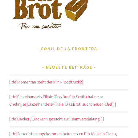
CONIL DE LA FRONTERA
NEUESTE BEITRÄGE
[:de]Momentan steht der Mini-Foodtruck[:]
[:de]Einzelhandels-Filiale ‘Das Brot‘ in Sevilla hat neue
Chefin[:es]Einzelhandels-Filiale ‘Das Brot‘ sucht neuen Chef[:]
[:de]Bäcker / Bäckerin gesucht zur Teamverstärkung [:]
[:de]Super ist er angekommen beim ersten Bio-Markt in Elviria,