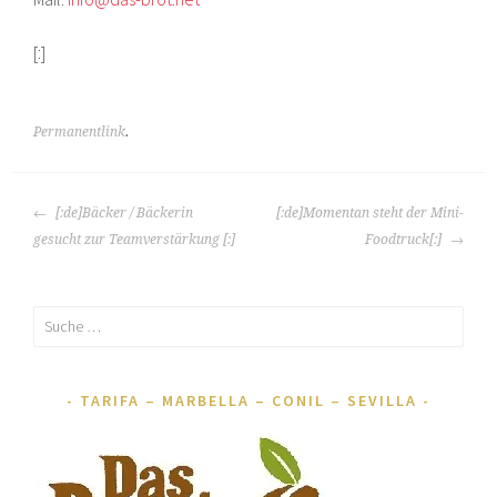
[:]
Permanentlink
.
ARTIKEL-
[:de]Bäcker / Bäckerin
[:de]Momentan steht der Mini-
NAVIGATION
gesucht zur Teamverstärkung [:]
Foodtruck[:]
Suche
nach:
TARIFA – MARBELLA – CONIL – SEVILLA