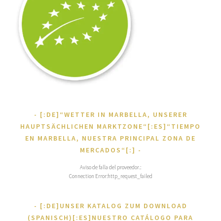
[:DE]“WETTER IN MARBELLA, UNSERER
HAUPTSÄCHLICHEN MARKTZONE“[:ES]“TIEMPO
EN MARBELLA, NUESTRA PRINCIPAL ZONA DE
MERCADOS“[:]
Aviso de falla del proveedor.:
Connection Error:http_request_failed
[:DE]UNSER KATALOG ZUM DOWNLOAD
(SPANISCH)[:ES]NUESTRO CATÁLOGO PARA