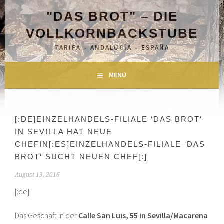
Springe
"DAS BROT" – DIE
zum
Inhalt
VOLLKORNBACKSTUBE
TARIFA – ANDALUCÍA – ESPAÑA
MENÜ
[:DE]EINZELHANDELS-FILIALE ‘DAS BROT‘
IN SEVILLA HAT NEUE
CHEFIN[:ES]EINZELHANDELS-FILIALE ‘DAS
BROT‘ SUCHT NEUEN CHEF[:]
August 13, 2016
[:de]
Das Geschäft in der
Calle San Luis, 55 in Sevilla/Macarena