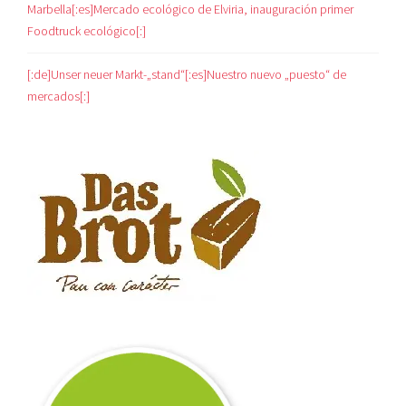
Marbella[:es]Mercado ecológico de Elviria, inauguración primer
Foodtruck ecológico[:]
[:de]Unser neuer Markt-„stand“[:es]Nuestro nuevo „puesto“ de
mercados[:]