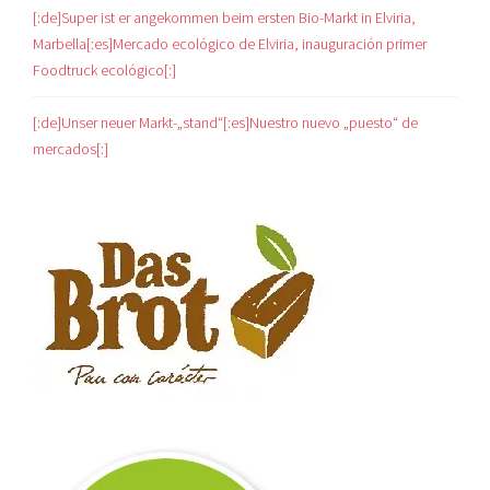
[:de]Super ist er angekommen beim ersten Bio-Markt in Elviria,
Marbella[:es]Mercado ecológico de Elviria, inauguración primer
Foodtruck ecológico[:]
[:de]Unser neuer Markt-„stand“[:es]Nuestro nuevo „puesto“ de
mercados[:]