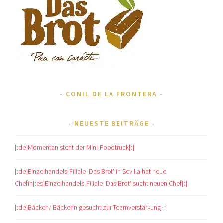
CONIL DE LA FRONTERA
NEUESTE BEITRÄGE
[:de]Momentan steht der Mini-Foodtruck[:]
[:de]Einzelhandels-Filiale ‘Das Brot‘ in Sevilla hat neue
Chefin[:es]Einzelhandels-Filiale ‘Das Brot‘ sucht neuen Chef[:]
[:de]Bäcker / Bäckerin gesucht zur Teamverstärkung [:]