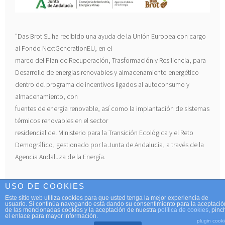
"Das Brot SL ha recibido una ayuda de la Unión Europea con cargo
al Fondo NextGenerationEU, en el
marco del Plan de Recuperación, Trasformación y Resiliencia, para
Desarrollo de energias renovables y almacenamiento energético
dentro del programa de incentivos ligados al autoconsumo y
almacenamiento, con
fuentes de energía renovable, así como la implantación de sistemas
térmicos renovables en el sector
residencial del Ministerio para la Transición Ecológica y el Reto
Demográfico, gestionado por la Junta de Andalucía, a través de la
Agencia Andaluza de la Energía.
USO DE COOKIES
Este sitio web utiliza cookies para que usted tenga la mejor experiencia de
usuario. Si continúa navegando está dando su consentimiento para la aceptació
DIESES BLOG LÄUFT MIT WORDPRESS
|
THEME: SELA
de las mencionadas cookies y la aceptación de nuestra
política de cookies
, pinc
el enlace para mayor información.
VON
WORDPRESS.COM
.
plugin cook