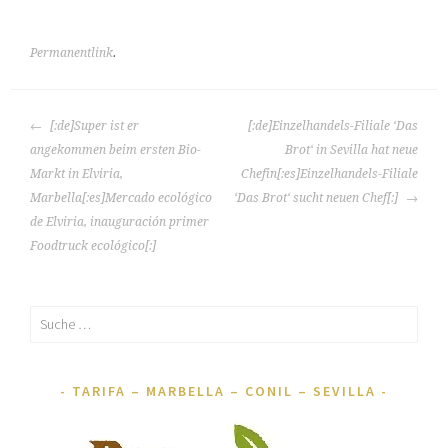
Permanentlink
.
ARTIKEL-
[:de]Super ist er
[:de]Einzelhandels-Filiale ‘Das
NAVIGATION
angekommen beim ersten Bio-
Brot‘ in Sevilla hat neue
Markt in Elviria,
Chefin[:es]Einzelhandels-Filiale
Marbella[:es]Mercado ecológico
‘Das Brot‘ sucht neuen Chef[:]
de Elviria, inauguración primer
Foodtruck ecológico[:]
Suche
nach:
TARIFA – MARBELLA – CONIL – SEVILLA