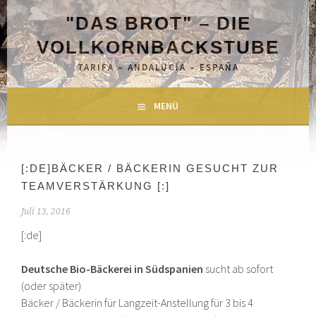
Springe
"DAS BROT" – DIE
zum
Inhalt
VOLLKORNBACKSTUBE
TARIFA – ANDALUCÍA – ESPAÑA
MENÜ
[:DE]BÄCKER / BÄCKERIN GESUCHT ZUR
TEAMVERSTÄRKUNG [:]
Juli 13, 2016
[:de]
Deutsche Bio-Bäckerei in Südspanien
sucht ab sofort
(oder später)
Bäcker / Bäckerin für Langzeit-Anstellung für 3 bis 4