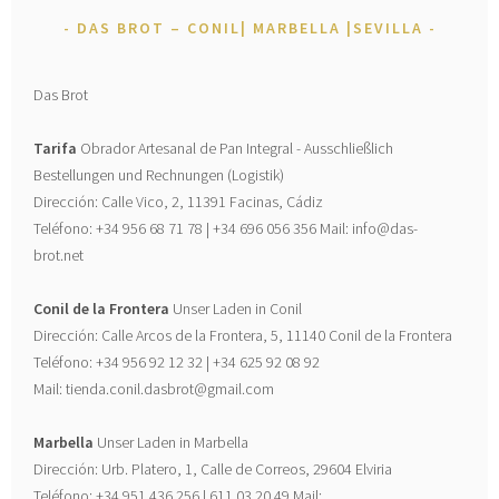
DAS BROT – CONIL| MARBELLA |SEVILLA
Das Brot
Tarifa
Obrador Artesanal de Pan Integral - Ausschließlich
Bestellungen und Rechnungen (Logistik)
Dirección: Calle Vico, 2, 11391 Facinas, Cádiz
Teléfono: +34 956 68 71 78 | +34 696 056 356 Mail: info@das-
brot.net
Conil de la Frontera
Unser Laden in Conil
Dirección: Calle Arcos de la Frontera, 5, 11140 Conil de la Frontera
Teléfono: +34 956 92 12 32 | +34 625 92 08 92
Mail: tienda.conil.dasbrot@gmail.com
Marbella
Unser Laden in Marbella
Dirección: Urb. Platero, 1, Calle de Correos, 29604 Elviria
Teléfono: +34 951 436 256 | 611 03 20 49 Mail: