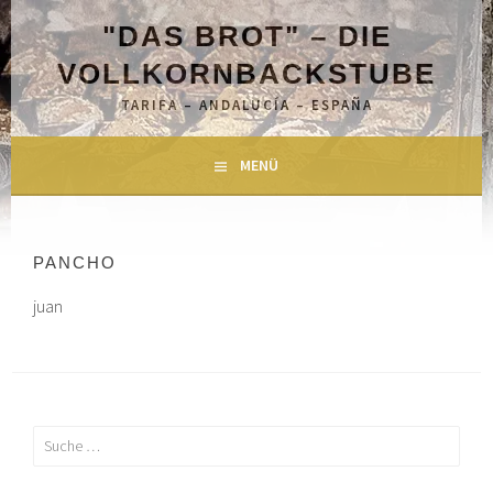
Springe
"DAS BROT" – DIE
zum
Inhalt
VOLLKORNBACKSTUBE
TARIFA – ANDALUCÍA – ESPAÑA
MENÜ
PANCHO
juan
Suche
nach: