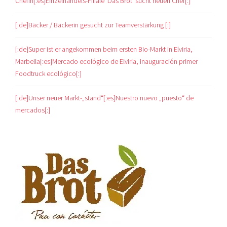
Chefin[:es]Einzelhandels-Filiale ‘Das Brot‘ sucht neuen Chef[:]
[:de]Bäcker / Bäckerin gesucht zur Teamverstärkung [:]
[:de]Super ist er angekommen beim ersten Bio-Markt in Elviria,
Marbella[:es]Mercado ecológico de Elviria, inauguración primer
Foodtruck ecológico[:]
[:de]Unser neuer Markt-„stand“[:es]Nuestro nuevo „puesto“ de
mercados[:]