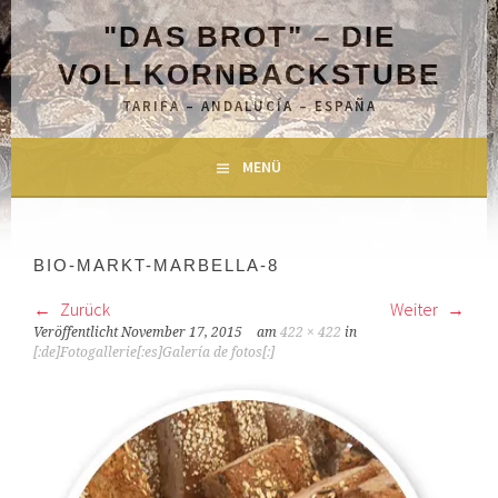
Springe
"DAS BROT" – DIE
zum
Inhalt
VOLLKORNBACKSTUBE
TARIFA – ANDALUCÍA – ESPAÑA
MENÜ
BIO-MARKT-MARBELLA-8
Zurück
Weiter
Veröffentlicht
November 17, 2015
am
422 × 422
in
[:de]Fotogallerie[:es]Galería de fotos[:]