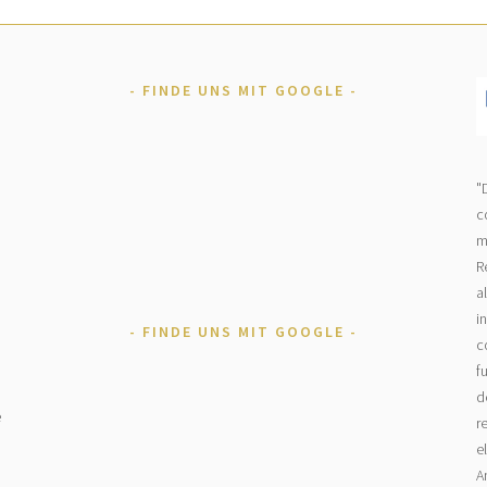
FINDE UNS MIT GOOGLE
"
c
m
R
a
i
FINDE UNS MIT GOOGLE
c
f
d
e
r
e
A