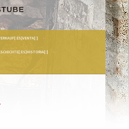
STUBE
VERKAUF[:ES]VENTA[:]
ESCHICHTE[:ES]HISTORIA[:]