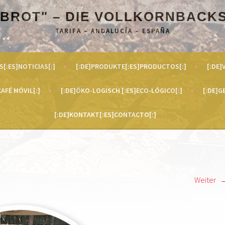
 BROT" – DIE VOLLKORNBACK
TARIFA – ANDALUCÍA – ESPAÑA
S[:ES]NOTICIAS[:]
[:DE]PRODUKTE[:ES]PRODUCTOS[:]
[:DE]
AFÉ MÓVIL[:]
[:DE]ÖKO-LOGISCH [:ES]ECO-LÓGICO[:]
[:DE]G
[:DE]KONTAKT[:ES]CONTACTO[:]
Weiter