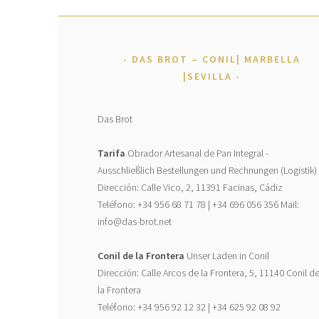
DAS BROT – CONIL| MARBELLA
|SEVILLA
Das Brot
Tarifa
Obrador Artesanal de Pan Integral -
Ausschließlich Bestellungen und Rechnungen (Logistik)
Dirección: Calle Vico, 2, 11391 Facinas, Cádiz
Teléfono: +34 956 68 71 78 | +34 696 056 356 Mail:
info@das-brot.net
Conil de la Frontera
Unser Laden in Conil
Dirección: Calle Arcos de la Frontera, 5, 11140 Conil d
la Frontera
Teléfono: +34 956 92 12 32 | +34 625 92 08 92