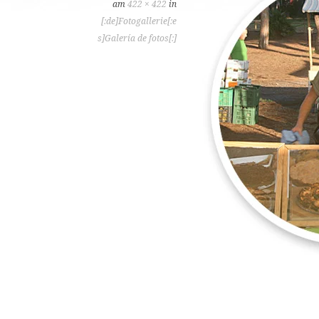
am
422 × 422
in
[:de]Fotogallerie[:e
s]Galería de fotos[:]