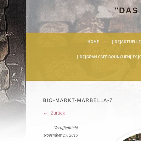
Springe
"DAS
zum
Inhalt
HOME
[:DE]AKTUELLE
[:DE]GRAN CAFÉ BÖHNCHEN[:ES]C
BIO-MARKT-MARBELLA-7
Zurück
Veröffentlicht
November 17, 2015