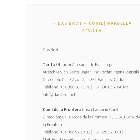
DAS BROT – CONIL| MARBELLA
|SEVILLA
Das Brot
Tarifa
Obrador Artesanal de Pan Integral -
Ausschließlich Bestellungen und Rechnungen (Logistik)
Dirección: Calle Vico, 2, 11391 Facinas, Cádiz
Teléfono: +34 956 68 71 78 | +34 696 056 356 Mail:
info@das-brot.net
Conil de la Frontera
Unser Laden in Conil
Dirección: Calle Arcos de la Frontera, 5, 11140 Conil d
la Frontera
Teléfono: +34 956 92 12 32 | +34 625 92 08 92
Mail: tienda.conil.dasbrot@gmail.com