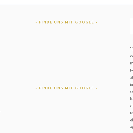
FINDE UNS MIT GOOGLE
"
c
m
R
a
i
FINDE UNS MIT GOOGLE
c
f
d
e
r
e
A