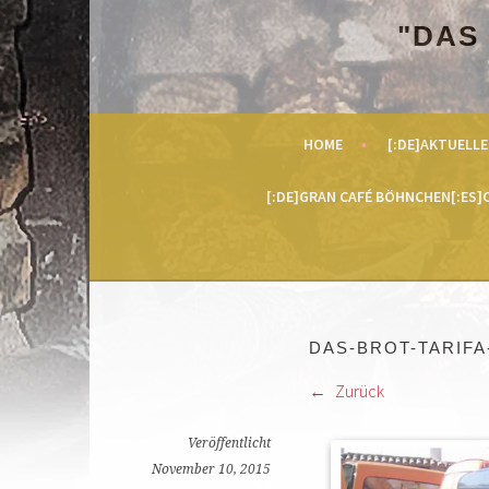
Springe
"DAS
zum
Inhalt
HOME
[:DE]AKTUELLE
[:DE]GRAN CAFÉ BÖHNCHEN[:ES]C
DAS-BROT-TARIFA
Zurück
Veröffentlicht
November 10, 2015