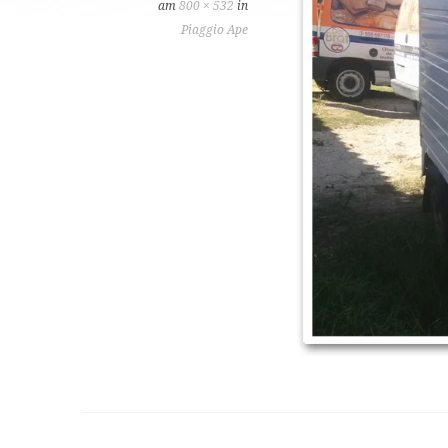
am
800 × 532
in
Piaggio Ape