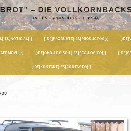
 BROT" – DIE VOLLKORNBACK
TARIFA – ANDALUCÍA – ESPAÑA
S[:ES]NOTICIAS[:]
[:DE]PRODUKTE[:ES]PRODUCTOS[:]
[:DE]
AFÉ MÓVIL[:]
[:DE]ÖKO-LOGISCH [:ES]ECO-LÓGICO[:]
[:DE]G
[:DE]KONTAKT[:ES]CONTACTO[:]
-80