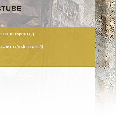
STUBE
VERKAUF[:ES]VENTA[:]
ESCHICHTE[:ES]HISTORIA[:]