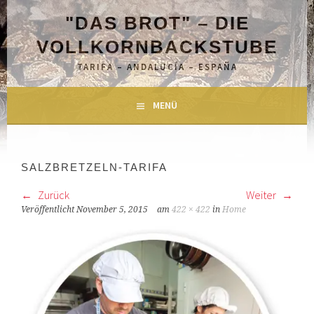
Springe
"DAS BROT" – DIE
zum
Inhalt
VOLLKORNBACKSTUBE
TARIFA – ANDALUCÍA – ESPAÑA
MENÜ
SALZBRETZELN-TARIFA
Zurück
Weiter
Veröffentlicht
November 5, 2015
am
422 × 422
in
Home