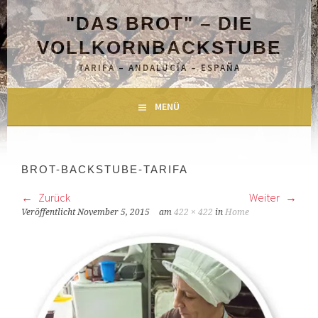
Springe
"DAS BROT" – DIE
zum
Inhalt
VOLLKORNBACKSTUBE
TARIFA – ANDALUCÍA – ESPAÑA
MENÜ
BROT-BACKSTUBE-TARIFA
Zurück
Weiter
Veröffentlicht
November 5, 2015
am
422 × 422
in
Home