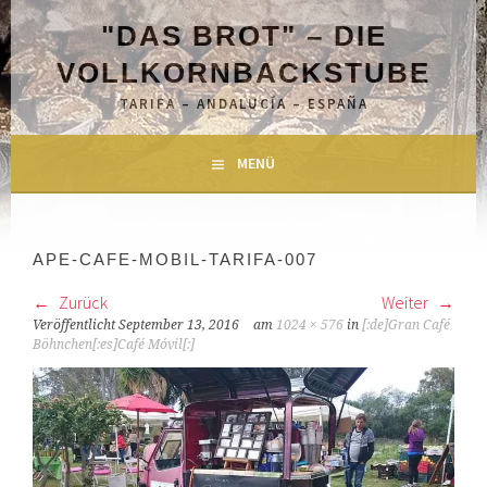
Springe
"DAS BROT" – DIE
zum
Inhalt
VOLLKORNBACKSTUBE
TARIFA – ANDALUCÍA – ESPAÑA
MENÜ
APE-CAFE-MOBIL-TARIFA-007
Zurück
Weiter
Veröffentlicht
September 13, 2016
am
1024 × 576
in
[:de]Gran Café
Böhnchen[:es]Café Móvil[:]