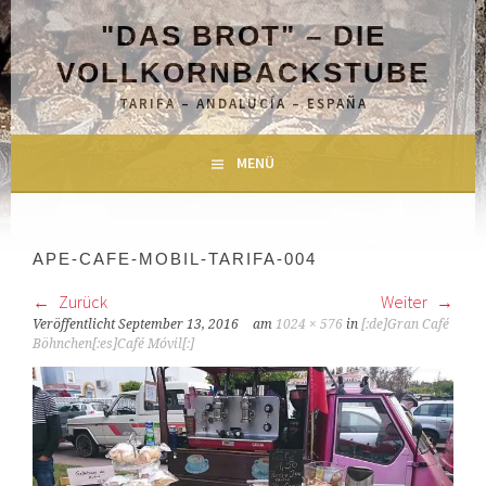
Springe
"DAS BROT" – DIE
zum
Inhalt
VOLLKORNBACKSTUBE
TARIFA – ANDALUCÍA – ESPAÑA
MENÜ
APE-CAFE-MOBIL-TARIFA-004
Zurück
Weiter
Veröffentlicht
September 13, 2016
am
1024 × 576
in
[:de]Gran Café
Böhnchen[:es]Café Móvil[:]