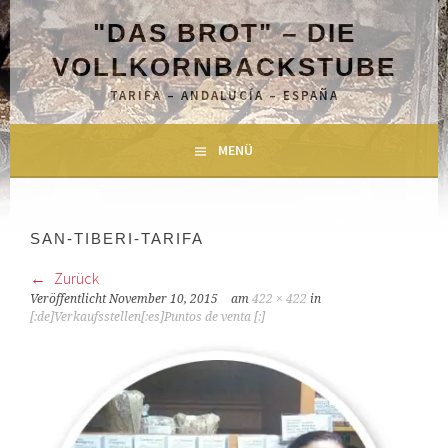
Springe
"DAS BROT" – DIE
zum
Inhalt
VOLLKORNBACKSTUBE
TARIFA – ANDALUCÍA – ESPAÑA
MENÜ
SAN-TIBERI-TARIFA
Zurück
Veröffentlicht
November 10, 2015
am
422 × 422
in
[:de]Verkaufsstellen[:es]Puntos de venta [:]