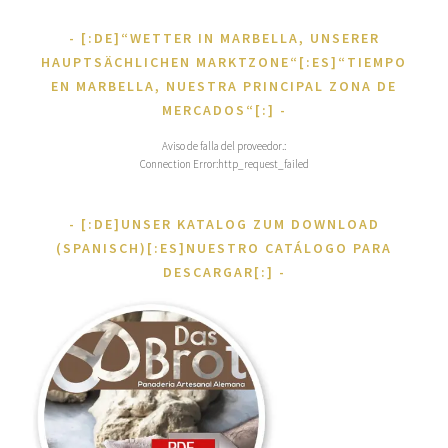
[:DE]“WETTER IN MARBELLA, UNSERER
HAUPTSÄCHLICHEN MARKTZONE“[:ES]“TIEMPO
EN MARBELLA, NUESTRA PRINCIPAL ZONA DE
MERCADOS“[:]
Aviso de falla del proveedor.:
Connection Error:http_request_failed
[:DE]UNSER KATALOG ZUM DOWNLOAD
(SPANISCH)[:ES]NUESTRO CATÁLOGO PARA
DESCARGAR[:]