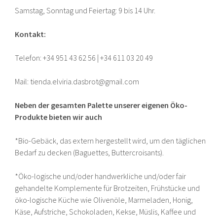
Samstag, Sonntag und Feiertag: 9 bis 14 Uhr.
Kontakt:
Telefon: +34 951 43 62 56 |
+34 611 03 20 49
Mail: tienda.elviria.dasbrot@gmail.com
Neben der gesamten Palette unserer eigenen Öko-
Produkte bieten wir auch
*Bio-Gebäck, das extern hergestellt wird, um den täglichen
Bedarf zu decken (Baguettes, Buttercroisants).
*Öko-logische und/oder handwerkliche und/oder fair
gehandelte Komplemente für Brotzeiten, Frühstücke und
öko-logische Küche wie Olivenöle, Marmeladen, Honig,
Käse, Aufstriche, Schokoladen, Kekse, Müslis, Kaffee und