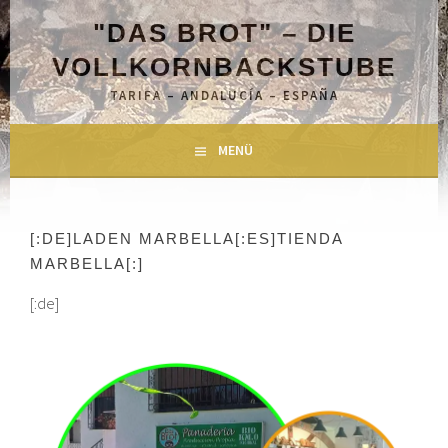
Springe
"DAS BROT" – DIE
zum
Inhalt
VOLLKORNBACKSTUBE
TARIFA – ANDALUCÍA – ESPAÑA
MENÜ
[:DE]LADEN MARBELLA[:ES]TIENDA
MARBELLA[:]
[:de]