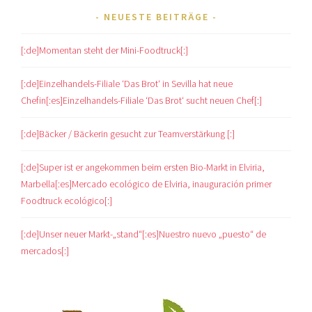
NEUESTE BEITRÄGE
[:de]Momentan steht der Mini-Foodtruck[:]
[:de]Einzelhandels-Filiale ‘Das Brot‘ in Sevilla hat neue
Chefin[:es]Einzelhandels-Filiale ‘Das Brot‘ sucht neuen Chef[:]
[:de]Bäcker / Bäckerin gesucht zur Teamverstärkung [:]
[:de]Super ist er angekommen beim ersten Bio-Markt in Elviria,
Marbella[:es]Mercado ecológico de Elviria, inauguración primer
Foodtruck ecológico[:]
[:de]Unser neuer Markt-„stand“[:es]Nuestro nuevo „puesto“ de
mercados[:]